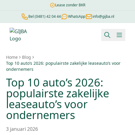
Lease zonder BKR
Bel (0481) 42 04 44
WhatsApp
info@gijba.nl
Financial lease berekenen
Negatieve BKR
Zonder BKR toetsi
Home
Blog
Top 10 auto’s 2026: populairste zakelijke leaseauto’s voor
ondernemers
Top 10 auto’s 2026:
populairste zakelijke
leaseauto’s voor
ondernemers
3 januari 2026