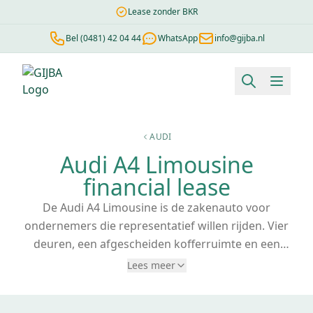
Lease zonder BKR
Bel (0481) 42 04 44
WhatsApp
info@gijba.nl
Financial lease berekenen
Negatieve BKR
Zonder BKR toetsi
AUDI
Audi A4 Limousine
financial lease
De Audi A4 Limousine is de zakenauto voor
ondernemers die representatief willen rijden. Vier
deuren, een afgescheiden kofferruimte en een
interieur dat indruk maakt bij klanten. Gijba helpt jou
Lees meer
bij de financial lease van een Audi A4 Limousine:
ontdek snel ons assortiment en vraag een offerte