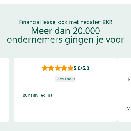
Financial lease, ook met negatief BKR
Meer dan 20.000
ondernemers gingen je voor
5.0
/5.0
Lees meer
Prettige samenwerkin
uitleg van 
Lees 
 leolina
Matthieu Vroom