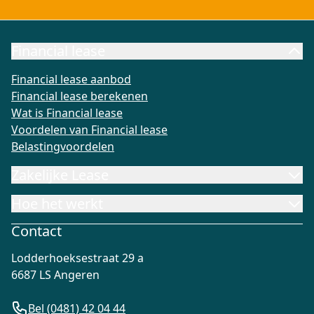
Financial lease
Financial lease aanbod
Financial lease berekenen
Wat is Fi
Financial lease aanbod
Financial lease berekenen
Wat is Financial lease
Voordelen van Financial lease
Belastingvoordelen
Zakelijke Lease
Hoe het werkt
Contact
Lodderhoeksestraat 29 a
6687 LS Angeren
Bel (0481) 42 04 44