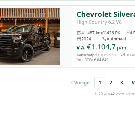
Chevrolet Silve
High Country 6.2 V8
41.487 km
426 PK
L
2024
Automaat
€
1.104,7
v.a.
p/m
Aanschafprijs:
€ 69.950
· Excl. BTW
Incl. BTW
:
€ 84.640
Vorige
1
2
3
V
1
–
20
van
42
voertuigen