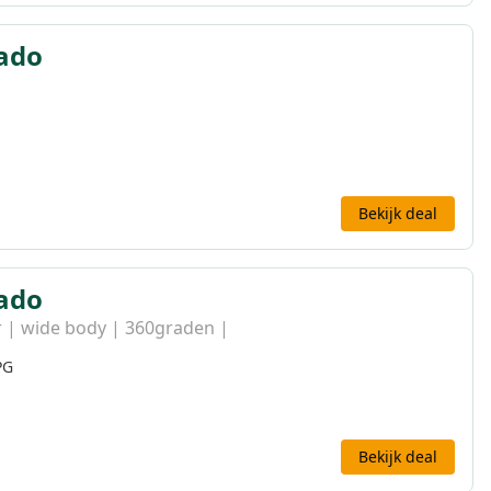
rado
Bekijk deal
rado
 | wide body | 360graden |
PG
Bekijk deal