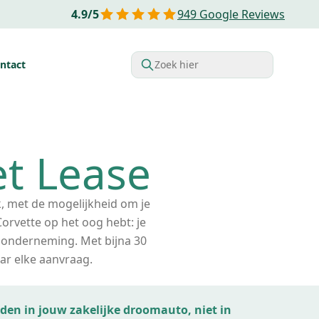
4.9
/
5
949
Google Reviews
ntact
Zoek hier
rdelen van Financial lease
Belastingvoordelen
Startende o
et Lease
jk, met de mogelijkheid om je
orvette op het oog hebt: je
e onderneming. Met bijna 30
ar elke aanvraag.
ijden in jouw zakelijke droomauto, niet in