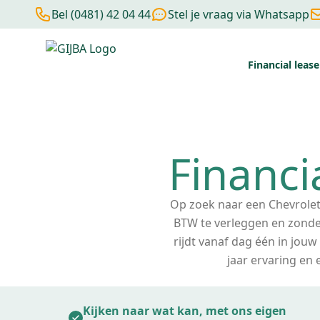
Bel (0481) 42 04 44
Stel je vraag via Whatsapp
Financial lease
Financial lease berekenen
Negatieve BKR
Zonder BKR toetsi
Financi
Op zoek naar een Chevrolet f
BTW te verleggen en zonder
rijdt vanaf dag één in jou
jaar ervaring en
Kijken naar wat kan, met ons eigen