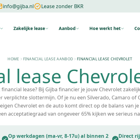
info@gijba.nl
Lease zonder BKR
Zakelijke lease
Aanbod
Hoe werkt het
Co
ng
Zonder cijfers
Zonder aanbetaling
Wat is financial lease
Voo
HOME
FINANCIAL LEASE AANBOD
FINANCIAL LEASE CHEVROLET
al lease Chevrol
inancial lease? Bij Gijba financier je jouw Chevrolet zakeli
 verplichte slottermijn. Of je nu een Silverado, Camaro of C
w eigen Chevrolet en de auto komt direct op de balans van j
 een acceptatiegraad van ongeveer 65% kijken we serieus na
Op werkdagen (ma-vr, 8-17u) al binnen 2
Direct r