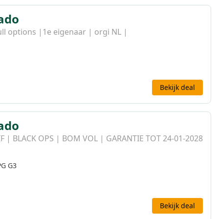
rado
ll options |1e eigenaar | orgi NL |
Bekijk deal
rado
IF | BLACK OPS | BOM VOL | GARANTIE TOT 24-01-2028
PG G3
Bekijk deal