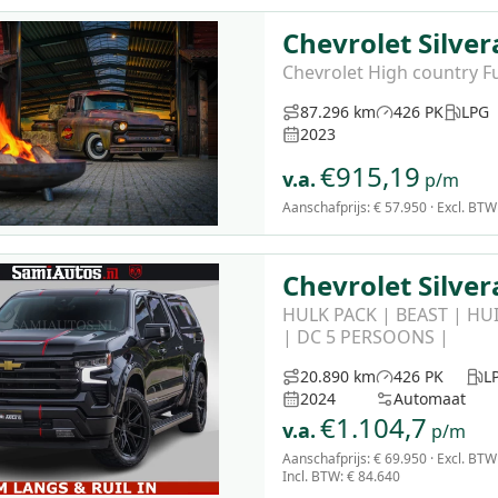
Chevrolet Silve
Chevrolet High country Fu
87.296 km
426 PK
LPG
2023
€
915,19
v.a.
p/m
Aanschafprijs:
€ 57.950
· Excl. BTW
Chevrolet Silve
HULK PACK | BEAST | HU
| DC 5 PERSOONS |
20.890 km
426 PK
L
2024
Automaat
€
1.104,7
v.a.
p/m
Aanschafprijs:
€ 69.950
· Excl. BTW
Incl. BTW
:
€ 84.640