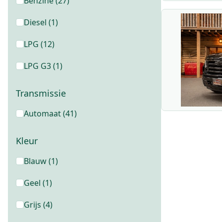
Benzine
(
27
)
Diesel
(
1
)
LPG
(
12
)
LPG G3
(
1
)
Transmissie
Automaat
(
41
)
Kleur
Blauw
(
1
)
Geel
(
1
)
Grijs
(
4
)