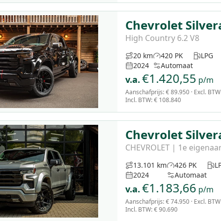
Chevrolet Silve
High Country 6.2 V8
20 km
420 PK
LPG
2024
Automaat
€
1.420,55
v.a.
p/m
Aanschafprijs:
€ 89.950
· Excl. BTW
Incl. BTW
:
€ 108.840
Chevrolet Silve
CHEVROLET | 1e eigenaar
13.101 km
426 PK
L
2024
Automaat
€
1.183,66
v.a.
p/m
Aanschafprijs:
€ 74.950
· Excl. BTW
Incl. BTW
:
€ 90.690