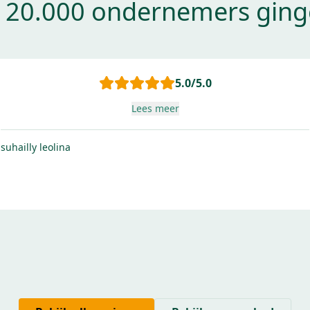
 20.000 ondernemers ginge
5.0
/5.0
Prettige samenwerking. Goede service en uitleg van de lease .
Lees meer
Matthieu Vroom