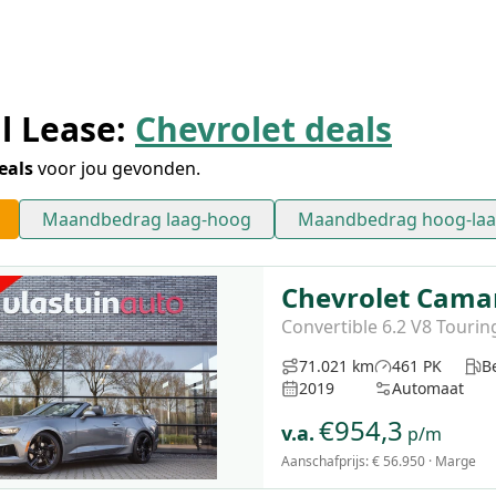
l Lease:
Chevrolet deals
eals
voor jou gevonden.
Maandbedrag laag-hoog
Maandbedrag hoog-la
Chevrolet Cama
Convertible 6.2 V8 Tourin
71.021 km
461 PK
B
2019
Automaat
€
954,3
v.a.
p/m
Aanschafprijs:
€ 56.950
· Marge