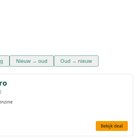
ag
Nieuw → oud
Oud → nieuw
ro
g
enzine
Bekijk deal