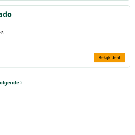
rado
PG
Bekijk deal
olgende