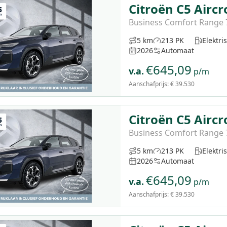
Citroën C5 Aircr
Business Comfort Range
5 km
213 PK
Elektri
2026
Automaat
€
645,09
v.a.
p/m
Aanschafprijs:
€ 39.530
Citroën C5 Aircr
Business Comfort Range
5 km
213 PK
Elektri
2026
Automaat
€
645,09
v.a.
p/m
Aanschafprijs:
€ 39.530