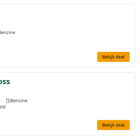
Benzine
Bekijk deal
oss
Benzine
eld
Bekijk deal