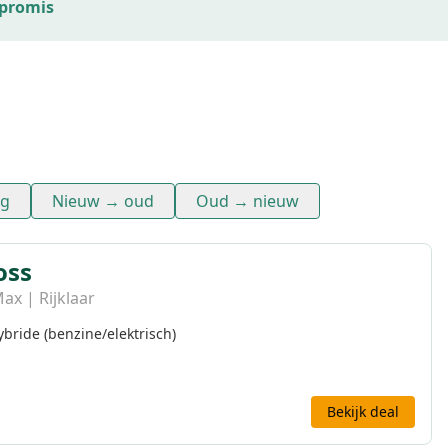
promis
ag
Nieuw → oud
Oud → nieuw
oss
x | Rijklaar
ybride (benzine/elektrisch)
Bekijk deal