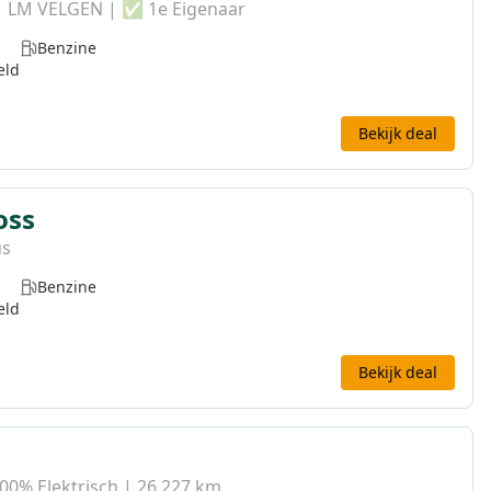
 | LM VELGEN | ✅ 1e Eigenaar
Benzine
eld
Bekijk deal
oss
us
Benzine
eld
Bekijk deal
0% Elektrisch | 26.227 km