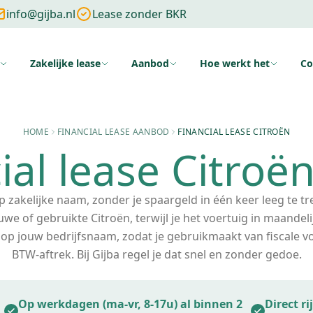
info@gijba.nl
Lease zonder BKR
Zakelijke lease
Aanbod
Hoe werkt het
Co
ng
Zonder cijfers
Zonder aanbetaling
Wat is financial lease
Voo
HOME
FINANCIAL LEASE AANBOD
FINANCIAL LEASE CITROËN
ial lease Citroë
 zakelijke naam, zonder je spaargeld in één keer leeg te tr
ieuwe of gebruikte Citroën, terwijl je het voertuig in maandel
 op jouw bedrijfsnaam, zodat je gebruikmaakt van fiscale vo
BTW-aftrek. Bij Gijba regel je dat snel en zonder gedoe.
Op werkdagen (ma-vr, 8-17u) al binnen 2
Direct r