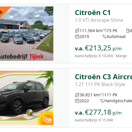
Citroën C1
1.0 VTi Airscape Shine
111.564 km
73 PK
2019
Automaat
€
213,25
v.a.
p/m
Aanschafprijs:
€ 10.450
· Marge
Citroën C3 Aircr
1.2T 111 PK Black-Style
36.821 km
111 PK
2022
Handgeschak
€
277,18
v.a.
p/m
Aanschafprijs:
€ 15.940