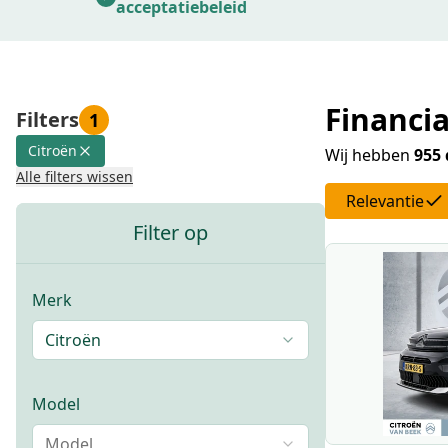
acceptatiebeleid
Financia
Filters
1
Citroën
Wij hebben
955 
Alle filters wissen
Relevantie
Filter op
Merk
Citroën
Model
Model