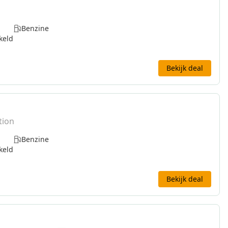
Benzine
keld
Bekijk deal
tion
Benzine
keld
Bekijk deal