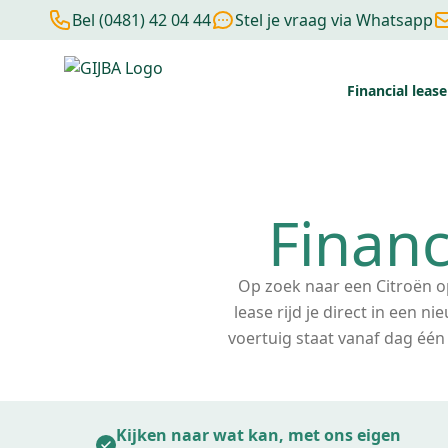
Bel (0481) 42 04 44
Stel je vraag via Whatsapp
Financial lease
Financial lease berekenen
Negatieve BKR
Zonder BKR toetsi
Financ
Op zoek naar een Citroën op
lease rijd je direct in een n
voertuig staat vanaf dag één
Kijken naar wat kan, met ons eigen