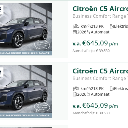
Citroën C5 Aircr
Business Comfort Range
5 km
213 PK
Elektri
2026
Automaat
€
645,09
v.a.
p/m
Aanschafprijs:
€ 39.530
Citroën C5 Aircr
Business Comfort Range
5 km
213 PK
Elektri
2026
Automaat
€
645,09
v.a.
p/m
Aanschafprijs:
€ 39.530