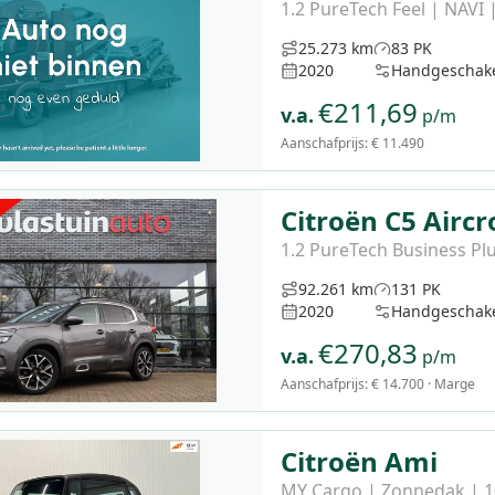
1.2 PureTech Feel | NAVI
25.273 km
83 PK
2020
Handgeschak
€
211,69
v.a.
p/m
Aanschafprijs:
€ 11.490
Citroën C5 Aircr
1.2 PureTech Business Pl
92.261 km
131 PK
2020
Handgeschak
€
270,83
v.a.
p/m
Aanschafprijs:
€ 14.700
· Marge
Citroën Ami
MY Cargo | Zonnedak | 10