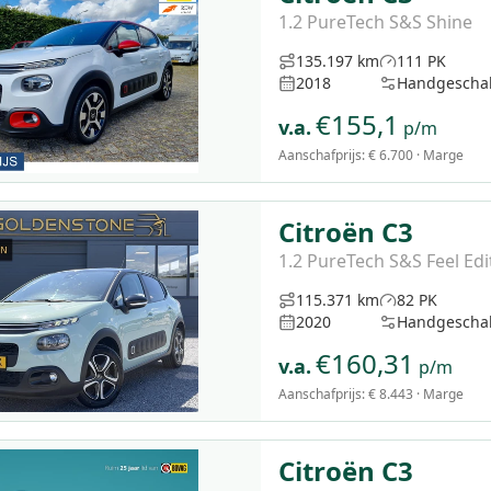
1.2 PureTech S&S Shine
135.197 km
111 PK
2018
Handgescha
€
155,1
v.a.
p/m
Aanschafprijs:
€ 6.700
· Marge
Citroën C3
1.2 PureTech S&S Feel Edi
115.371 km
82 PK
2020
Handgescha
€
160,31
v.a.
p/m
Aanschafprijs:
€ 8.443
· Marge
Citroën C3