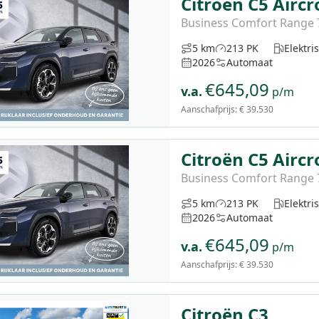
Citroën C5 Aircr
Business Comfort Range
5 km
213 PK
Elektri
2026
Automaat
€
645,09
v.a.
p/m
Aanschafprijs:
€ 39.530
Citroën C5 Aircr
Business Comfort Range
5 km
213 PK
Elektri
2026
Automaat
€
645,09
v.a.
p/m
Aanschafprijs:
€ 39.530
Citroën C3