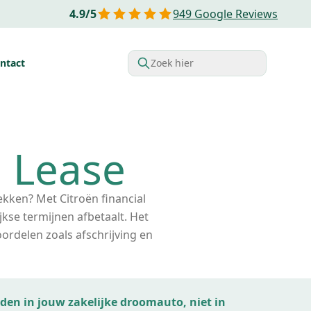
4.9
/
5
949
Google Reviews
ntact
Zoek hier
rdelen van Financial lease
Belastingvoordelen
Startende o
n Lease
ekken? Met Citroën financial
ijkse termijnen afbetaalt. Het
ordelen zoals afschrijving en
ijden in jouw zakelijke droomauto, niet in