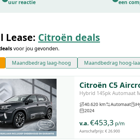
uur reactie
een com
l Lease:
Citroën deals
deals
voor jou gevonden.
Maandbedrag laag-hoog
Maandbedrag hoog-la
Citroën C5 Aircr
Hybrid 145pk Automaat Ma
40.620 km
Automaat
H
2024
€
453,3
v.a.
p/m
Aanschafprijs:
€ 26.900