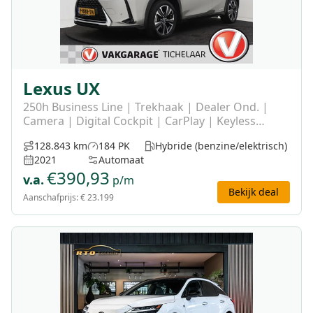
Lexus UX
250h Business Line | Trekhaak | Dealer Ond. |
Camera | Digital Cockpit | CarPlay | Keyless
Entry/Start |
128.843 km
184 PK
Hybride (benzine/elektrisch)
2021
Automaat
€
390,93
v.a.
p/m
Bekijk deal
Aanschafprijs:
€ 23.199