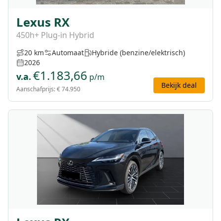
Lexus RX
450h+ Plug-in Hybrid
20 km
Automaat
Hybride (benzine/elektrisch)
2026
€
1.183,66
v.a.
p/m
Bekijk deal
Aanschafprijs:
€ 74.950