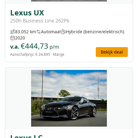
Lexus UX
250h Business Line 262Pk
83.052 km
Automaat
Hybride (benzine/elektrisch)
2020
€
444,73
v.a.
p/m
Bekijk deal
Aanschafprijs:
€ 24.895
· Marge
Lexus LC