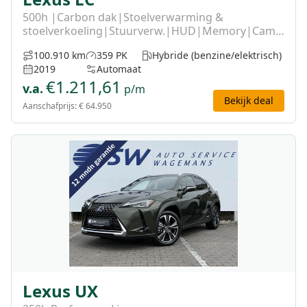
500h |Carbon dak|Stoelverwarming &
stoelverkoeling|Stuurverw.|HUD|Memory|Camera|L
assis.|Keyless
100.910 km
359 PK
Hybride (benzine/elektrisch)
2019
Automaat
€
1.211,61
v.a.
p/m
Bekijk deal
Aanschafprijs:
€ 64.950
Lexus UX