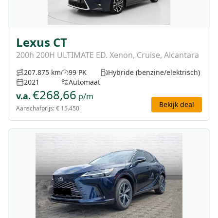
Lexus CT
200h 200H ULTIMATE ED. Xenon, Cruise, Alcantara
207.875 km
99 PK
Hybride (benzine/elektrisch)
2021
Automaat
€
268,66
v.a.
p/m
Bekijk deal
Aanschafprijs:
€ 15.450