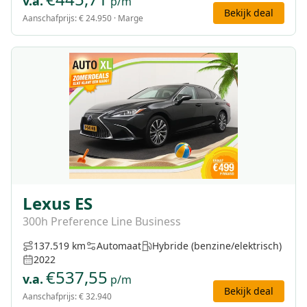
v.a.
p/m
Bekijk deal
Aanschafprijs:
€ 24.950
· Marge
Lexus ES
300h Preference Line Business
137.519 km
Automaat
Hybride (benzine/elektrisch)
2022
€
537,55
v.a.
p/m
Bekijk deal
Aanschafprijs:
€ 32.940