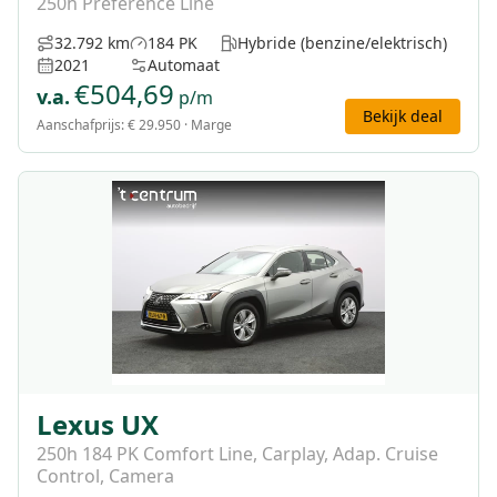
250h Preference Line
32.792 km
184 PK
Hybride (benzine/elektrisch)
2021
Automaat
€
504,69
v.a.
p/m
Bekijk deal
Aanschafprijs:
€ 29.950
· Marge
Lexus UX
250h 184 PK Comfort Line, Carplay, Adap. Cruise
Control, Camera