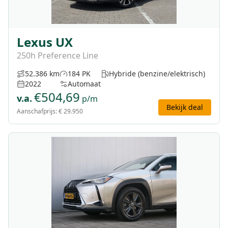
Lexus UX
250h Preference Line
52.386 km
184 PK
Hybride (benzine/elektrisch)
2022
Automaat
€
504,69
v.a.
p/m
Bekijk deal
Aanschafprijs:
€ 29.950