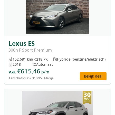
Lexus ES
300h F Sport Premium
152.681 km
218 PK
Hybride (benzine/elektrisch)
2018
Automaat
€
615,46
v.a.
p/m
Bekijk deal
Aanschafprijs:
€ 31.995
· Marge