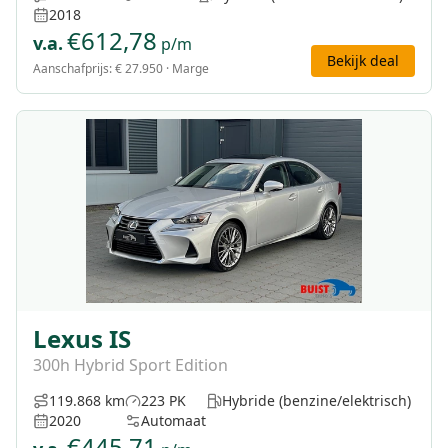
2018
€
612,78
v.a.
p/m
Bekijk deal
Aanschafprijs:
€ 27.950
· Marge
Lexus IS
300h Hybrid Sport Edition
119.868 km
223 PK
Hybride (benzine/elektrisch)
2020
Automaat
€
445,71