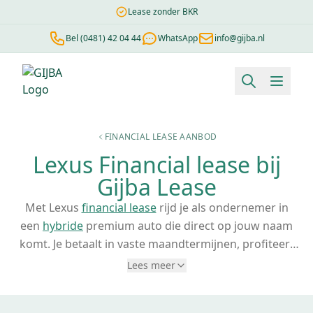
Lease zonder BKR
Bel (0481) 42 04 44
WhatsApp
info@gijba.nl
Financial lease berekenen
Negatieve BKR
Zonder BKR toetsi
FINANCIAL LEASE AANBOD
Lexus Financial lease bij
Gijba Lease
Met Lexus
financial lease
rijd je als ondernemer in
een
hybride
premium auto die direct op jouw naam
komt. Je betaalt in vaste maandtermijnen, profiteert
van fiscale voordelen en kunt de btw verleggen of
Lees meer
vooraf betalen. Bij Gijba regel je dit snel, ook als je net
begonnen bent of een
negatieve BKR-registratie
hebt.