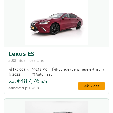
Lexus ES
300h Business Line
175.069 km
218 PK
Hybride (benzine/elektrisch)
2022
Automaat
€
487,76
v.a.
p/m
Bekijk deal
Aanschafprijs:
€ 28.945