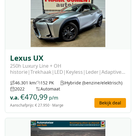
Lexus UX
250h Luxury Line + OH
historie|Trekhaak|LED|Keyless|Leder|Adaptive
cruise|Climate|Navi|Apple|Android|Dodehoek|Cam
46.301 km
152 PK
Hybride (benzine/elektrisch)
2022
Automaat
€
470,99
v.a.
p/m
Bekijk deal
Aanschafprijs:
€ 27.950
· Marge