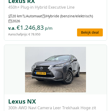
Lexus RX
450h+ Plug-in Hybrid Executive Line
20 km
Automaat
Hybride (benzine/elektrisch)
2026
€
1.246,83
v.a.
p/m
Bekijk deal
Aanschafprijs:
€ 78.950
Lexus NX
300h AWD Navi Camera Leer Trekhaak Hoge zit