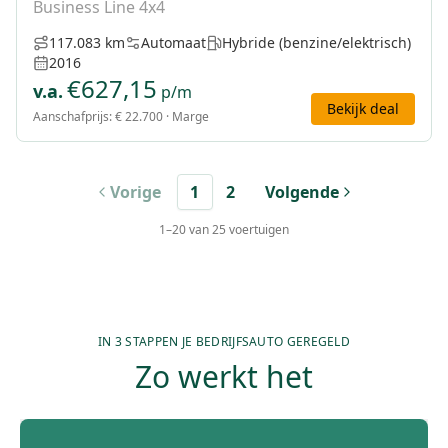
Business Line 4x4
117.083 km
Automaat
Hybride (benzine/elektrisch)
2016
€
627,15
v.a.
p/m
Bekijk deal
Aanschafprijs:
€ 22.700
· Marge
Vorige
1
2
Volgende
1
–
20
van
25
voertuigen
IN 3 STAPPEN JE BEDRIJFSAUTO GEREGELD
Zo werkt het