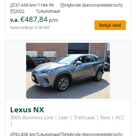
37.439 km
184 PK
Hybride (benzine/elektrisch)
2022
Automaat
€
487,84
v.a.
p/m
Bekijk deal
Aanschafprijs:
€ 28.950
Lexus NX
300h Business Line | Leer | Trekhaak | Navi | ACC
|
92.858 km
Automaat
Hybride (benzine/elektrisch)