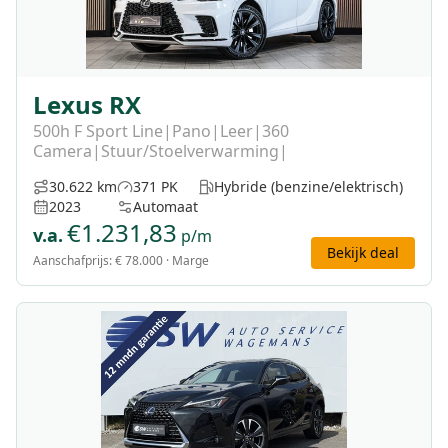
Lexus RX
500h F Sport Line|Pano|Leer|360
Camera|Stuur/Stoelverwarming|
30.622 km
371 PK
Hybride (benzine/elektrisch)
2023
Automaat
€
1.231,83
v.a.
p/m
Bekijk deal
Aanschafprijs:
€ 78.000
· Marge