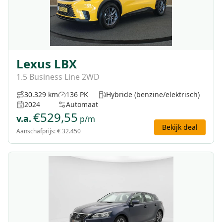
Lexus LBX
1.5 Business Line 2WD
30.329 km
136 PK
Hybride (benzine/elektrisch)
2024
Automaat
€
529,55
v.a.
p/m
Bekijk deal
Aanschafprijs:
€ 32.450