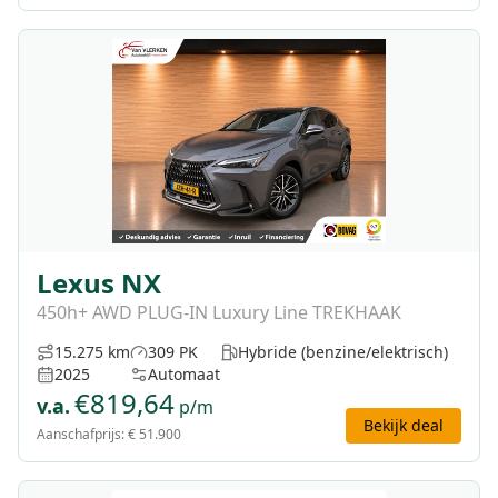
Lexus NX
450h+ AWD PLUG-IN Luxury Line TREKHAAK
15.275 km
309 PK
Hybride (benzine/elektrisch)
2025
Automaat
€
819,64
v.a.
p/m
Bekijk deal
Aanschafprijs:
€ 51.900