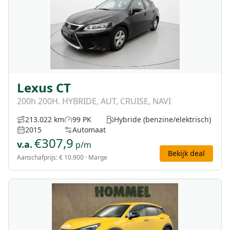
Lexus CT
200h 200H. HYBRIDE, AUT, CRUISE, NAVI
213.022 km
99 PK
Hybride (benzine/elektrisch)
2015
Automaat
€
307,9
v.a.
p/m
Bekijk deal
Aanschafprijs:
€ 10.900
· Marge