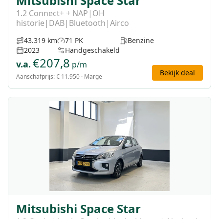
Mitsubishi Space Star
1.2 Connect+ + NAP|OH
historie|DAB|Bluetooth|Airco
43.319 km
71 PK
Benzine
2023
Handgeschakeld
€
207,8
v.a.
p/m
Bekijk deal
Aanschafprijs:
€ 11.950
· Marge
Mitsubishi Space Star