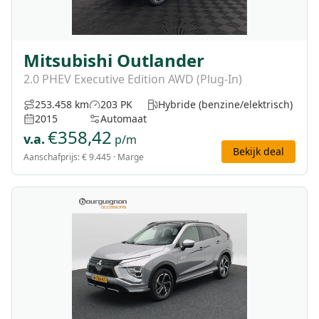
Mitsubishi Outlander
2.0 PHEV Executive Edition AWD (Plug-In)
253.458 km
203 PK
Hybride (benzine/elektrisch)
2015
Automaat
€
358,42
v.a.
p/m
Bekijk deal
Aanschafprijs:
€ 9.445
· Marge