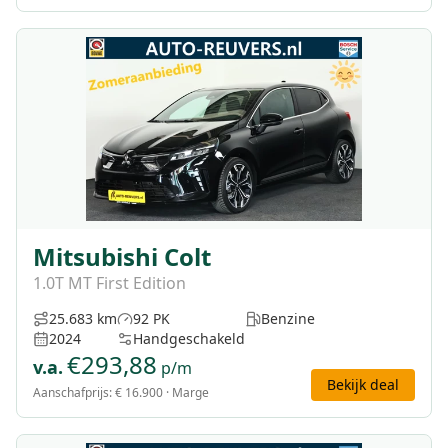
Mitsubishi Colt
1.0T MT First Edition
25.683 km
92 PK
Benzine
2024
Handgeschakeld
€
293,88
v.a.
p/m
Bekijk deal
Aanschafprijs:
€ 16.900
· Marge