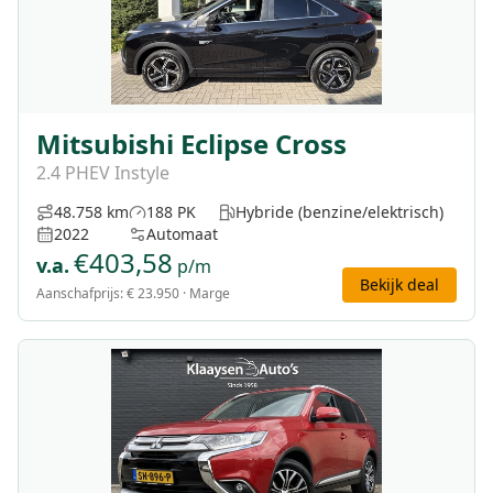
Mitsubishi Eclipse Cross
2.4 PHEV Instyle
48.758 km
188 PK
Hybride (benzine/elektrisch)
2022
Automaat
€
403,58
v.a.
p/m
Bekijk deal
Aanschafprijs:
€ 23.950
· Marge