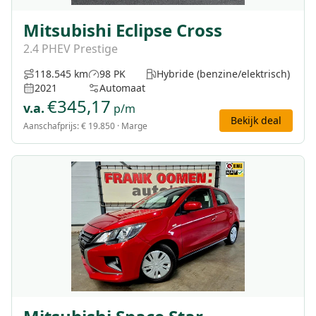
Mitsubishi Eclipse Cross
2.4 PHEV Prestige
118.545 km
98 PK
Hybride (benzine/elektrisch)
2021
Automaat
€
345,17
v.a.
p/m
Bekijk deal
Aanschafprijs:
€ 19.850
· Marge