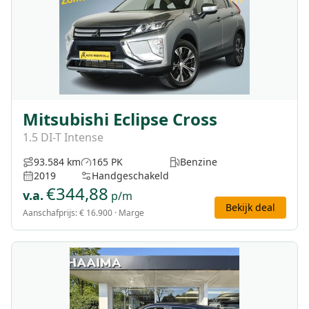
Mitsubishi Eclipse Cross
1.5 DI-T Intense
93.584 km
165 PK
Benzine
2019
Handgeschakeld
€
344,88
v.a.
p/m
Bekijk deal
Aanschafprijs:
€ 16.900
· Marge