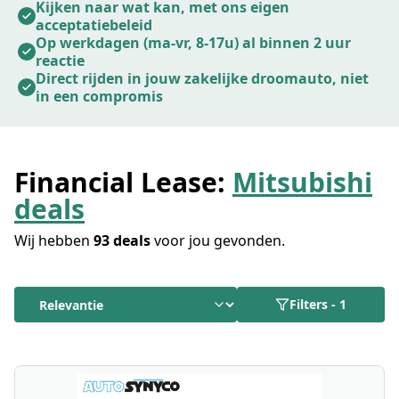
acceptatiegraad van ongeveer 65%. Ook als andere
Kijken naar wat kan, met ons eigen
acceptatiebeleid
partijen nee zeggen.
Op werkdagen (ma-vr, 8-17u) al binnen 2 uur
reactie
Direct rijden in jouw zakelijke droomauto, niet
in een compromis
Financial Lease:
Mitsubishi
deals
Wij hebben
93 deals
voor jou gevonden.
Filters
-
1