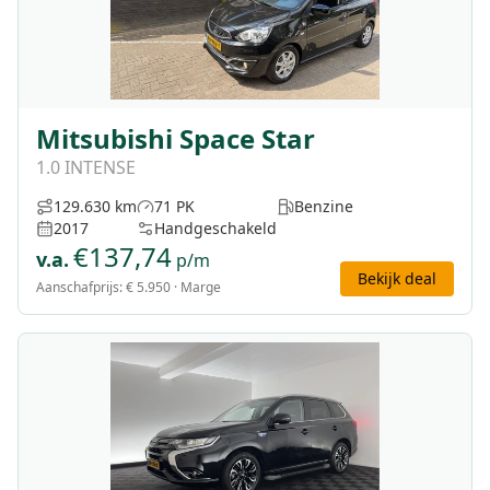
Mitsubishi Space Star
1.0 INTENSE
129.630 km
71 PK
Benzine
2017
Handgeschakeld
€
137,74
v.a.
p/m
Bekijk deal
Aanschafprijs:
€ 5.950
· Marge