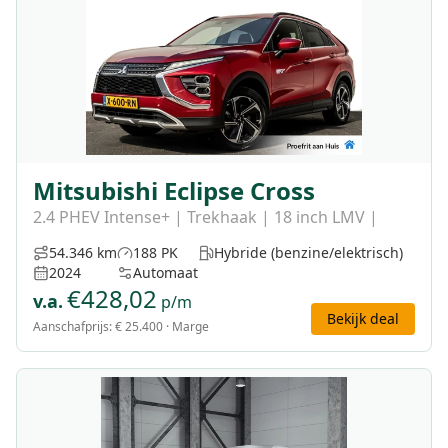
Mitsubishi Eclipse Cross
2.4 PHEV Intense+ | Trekhaak | 18 inch LMV |
54.346 km
188 PK
Hybride (benzine/elektrisch)
2024
Automaat
€
428,02
v.a.
p/m
Bekijk deal
Aanschafprijs:
€ 25.400
· Marge