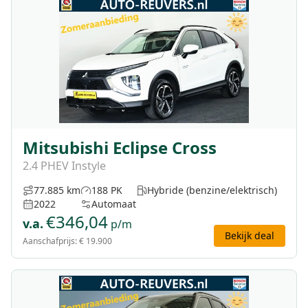
Mitsubishi Eclipse Cross
2.4 PHEV Instyle
77.885 km
188 PK
Hybride (benzine/elektrisch)
2022
Automaat
€
346,04
v.a.
p/m
Bekijk deal
Aanschafprijs:
€ 19.900