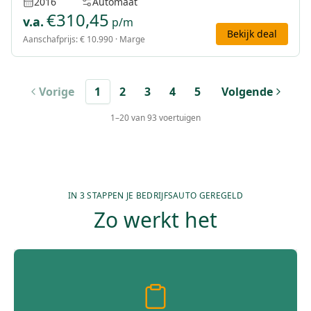
2016
Automaat
€
310,45
v.a.
p/m
Bekijk deal
Aanschafprijs:
€ 10.990
· Marge
Vorige
1
2
3
4
5
Volgende
1
–
20
van
93
voertuigen
IN 3 STAPPEN JE BEDRIJFSAUTO GEREGELD
Zo werkt het