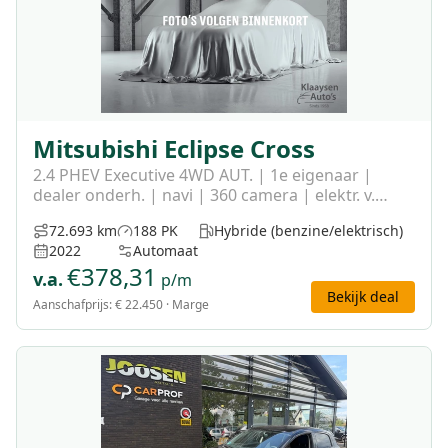
Mitsubishi Eclipse Cross
2.4 PHEV Executive 4WD AUT. | 1e eigenaar |
dealer onderh. | navi | 360 camera | elektr. v.
stoel | stoel-stuurverw.
72.693 km
188 PK
Hybride (benzine/elektrisch)
2022
Automaat
€
378,31
v.a.
p/m
Bekijk deal
Aanschafprijs:
€ 22.450
· Marge