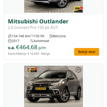
Mitsubishi Outlander
2.0 Connect Pro 150 pk AUT.
134.746 km
150 PK
Benzine
2017
Automaat
€
464,68
v.a.
p/m
Bekijk deal
Aanschafprijs:
€ 16.450
· Marge