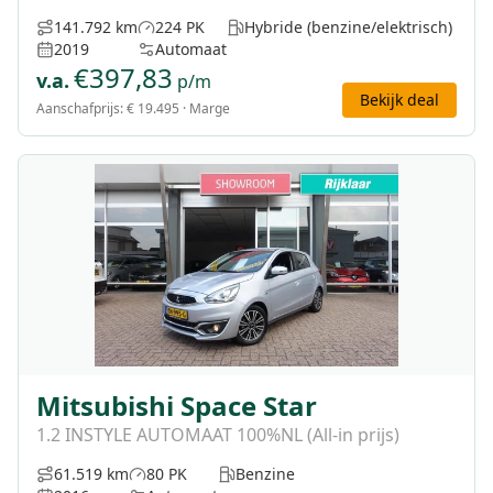
141.792 km
224 PK
Hybride (benzine/elektrisch)
2019
Automaat
€
397,83
v.a.
p/m
Bekijk deal
Aanschafprijs:
€ 19.495
· Marge
Mitsubishi Space Star
1.2 INSTYLE AUTOMAAT 100%NL (All-in prijs)
61.519 km
80 PK
Benzine