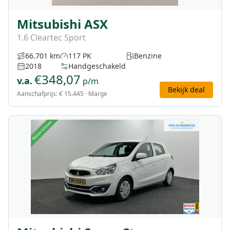
Mitsubishi ASX
1.6 Cleartec Sport
66.701 km
117 PK
Benzine
2018
Handgeschakeld
€
348,07
v.a.
p/m
Bekijk deal
Aanschafprijs:
€ 15.445
· Marge