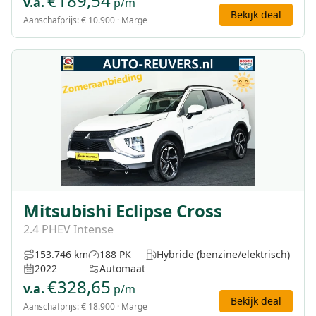
€
189,54
v.a.
p/m
Bekijk deal
Aanschafprijs:
€ 10.900
· Marge
Mitsubishi Eclipse Cross
2.4 PHEV Intense
153.746 km
188 PK
Hybride (benzine/elektrisch)
2022
Automaat
€
328,65
v.a.
p/m
Bekijk deal
Aanschafprijs:
€ 18.900
· Marge