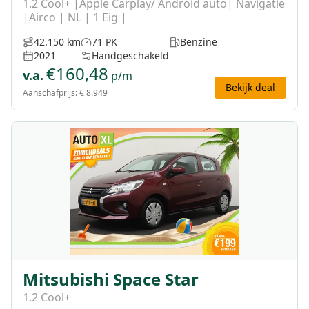
1.2 Cool+ |Apple Carplay/ Android auto| Navigatie
|Airco | NL | 1 Eig |
42.150 km
71 PK
Benzine
2021
Handgeschakeld
€
160,48
v.a.
p/m
Bekijk deal
Aanschafprijs:
€ 8.949
Mitsubishi Space Star
1.2 Cool+