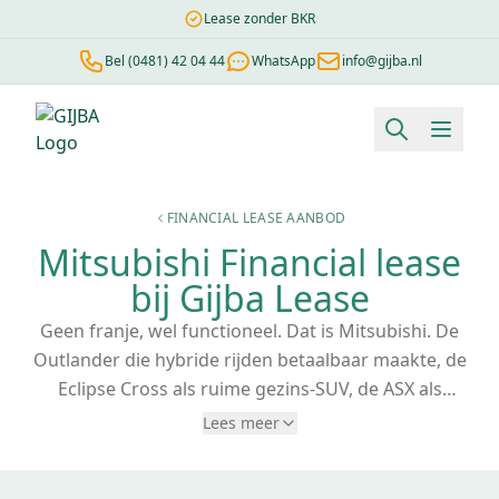
Lease zonder BKR
Bel (0481) 42 04 44
WhatsApp
info@gijba.nl
Financial lease berekenen
Negatieve BKR
Zonder BKR toetsi
FINANCIAL LEASE AANBOD
Mitsubishi Financial lease
bij Gijba Lease
Geen franje, wel functioneel. Dat is Mitsubishi. De
Outlander die hybride rijden betaalbaar maakte, de
Eclipse Cross als ruime gezins-SUV, de ASX als
compacte alleskunner. Met Mitsubishi
financial lease
Lees meer
via Gijba wordt je Mitsubishi direct bedrijfseigendom.
Vaste maandtermijnen, fiscale voordelen en een