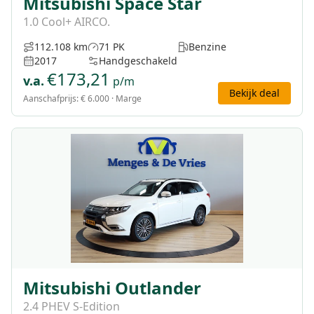
Mitsubishi Space Star
1.0 Cool+ AIRCO.
112.108 km
71 PK
Benzine
2017
Handgeschakeld
€
173,21
v.a.
p/m
Bekijk deal
Aanschafprijs:
€ 6.000
· Marge
Mitsubishi Outlander
2.4 PHEV S-Edition