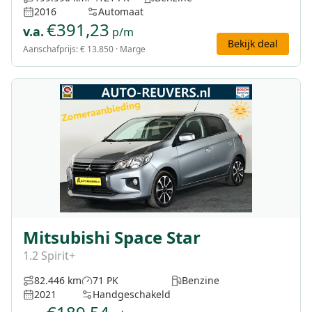
2016
Automaat
€
391,23
v.a.
p/m
Bekijk deal
Aanschafprijs:
€ 13.850
· Marge
Mitsubishi Space Star
1.2 Spirit+
82.446 km
71 PK
Benzine
2021
Handgeschakeld