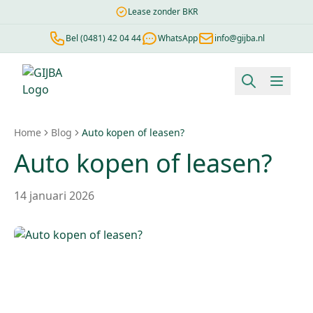
Lease zonder BKR
Bel (0481) 42 04 44
WhatsApp
info@gijba.nl
Financial lease berekenen
Negatieve BKR
Zonder BKR toetsi
Home
Blog
Auto kopen of leasen?
Auto kopen of leasen?
14 januari 2026